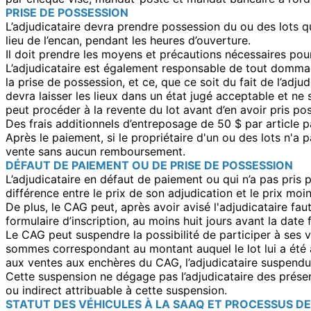
PRISE DE POSSESSION
L’adjudicataire devra prendre possession du ou des lots qui 
lieu de l’encan, pendant les heures d’ouverture.
Il doit prendre les moyens et précautions nécessaires pour
L’adjudicataire est également responsable de tout dommage,
la prise de possession, et ce, que ce soit du fait de l’ad
devra laisser les lieux dans un état jugé acceptable et ne
peut procéder à la revente du lot avant d’en avoir pris pos
Des frais additionnels d’entreposage de 50 $ par article pa
Après le paiement, si le propriétaire d'un ou des lots n'a
vente sans aucun remboursement.
DÉFAUT DE PAIEMENT OU DE PRISE DE POSSESSION
L’adjudicataire en défaut de paiement ou qui n’a pas pris p
différence entre le prix de son adjudication et le prix mo
De plus, le CAG peut, après avoir avisé l'adjudicataire fau
formulaire d’inscription, au moins huit jours avant la date 
Le CAG peut suspendre la possibilité de participer à ses ve
sommes correspondant au montant auquel le lot lui a été 
aux ventes aux enchères du CAG, l’adjudicataire suspendu
Cette suspension ne dégage pas l’adjudicataire des prése
ou indirect attribuable à cette suspension.
STATUT DES VÉHICULES À LA SAAQ ET PROCESSUS DE