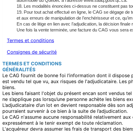
automobile du Québec à l’adresse www.saaq.gouv.qc.ca.
18. Les modalités énoncées ci-dessus ne constituent pas tou
19. Pour tout achat effectué en ligne, le CAG se dégage de t
et aux erreurs de manipulation de l’enchérisseur et ce, qu’impor
En cas de litige en lien avec l’adjudication, la décision finale 
Une fois la vente terminée, une facture du CAG vous sera exp
Termes et conditions
Consignes de sécurité
TERMES ET CONDITIONS
GÉNÉRALITÉS
Le CAG fournit de bonne foi l’information dont il dispose p
est vendu tel que vu, aux risques de l'adjudicataire. Les p
biens.
Les biens faisant l'objet du présent encan sont vendus tel 
ne s’applique pas lorsqu’une personne achète les biens 
L’adjudicataire d’un lot en devient responsable dès son 
pourraient survenir à ce bien à la suite de l’adjudication.
Le CAG n'assume aucune responsabilité relativement aux d
expressément à le tenir exempt de toute réclamation.
L'acquéreur devra assumer les frais de transport des biens