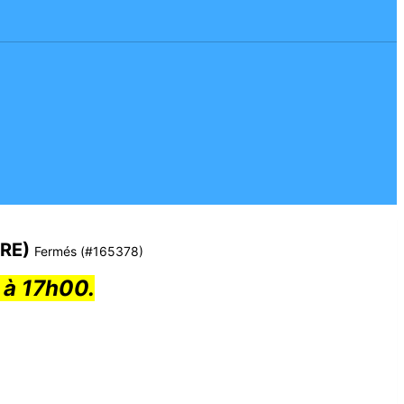
IRE)
Fermés
(#165378)
l à 17h00.