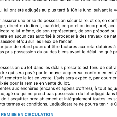
lui ont été adjugés au plus tard à 18h le lundi suivant la ve
 assurer une prise de possession sécuritaire, et ce, en conf
 direct ou indirect, matériel, corporel ou incorporel, accid
judicataire lui-même, de son représentant, de son préposé ou
 sera en aucun cas autorisé à procéder à des travaux de natu
session et/ou sur les lieux de l’encan.
r jour de retard pourront être facturés aux retardataires à t
 pas pris possession du ou des biens avant le délai indiqué
ossession du lot dans les délais prescrits est tenu de défray
indre qui sera payé par le nouvel acquéreur, conformément à
tif, remettre le lot en vente. L’avis sera expédié, par courr
fixée pour la remise en vente du lot.
ntes aux enchères (encans et appels d’offres), à tout adjudi
adjugé ou qui ne prend pas possession du lot adjugé dans l
 doit acquitter préalablement et intégralement toutes les
nts termes et conditions. L’adjudicataire ne pourra tenir 
 REMISE EN CIRCULATION