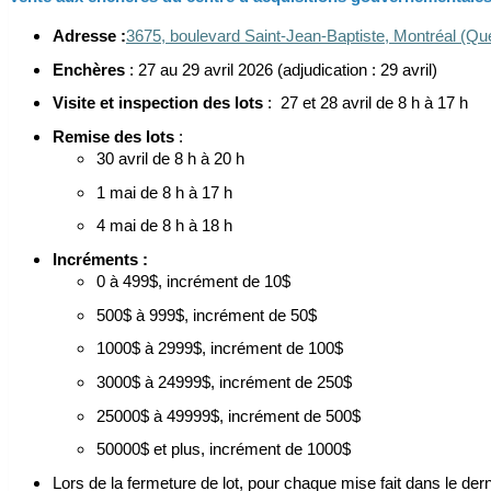
Adresse :
3675, boulevard Saint-Jean-Baptiste, Montréal (
Enchères
: 27 au 29 avril 2026 (adjudication : 29 avril)
Visite et inspection des lots
: 27 et 28 avril de 8 h à 17 h
Remise des lots
:
30 avril de 8 h à 20 h
1 mai de 8 h à 17 h
4 mai de 8 h à 18 h
Incréments :
0 à 499$, incrément de 10$
500$ à 999$, incrément de 50$
1000$ à 2999$, incrément de 100$
3000$ à 24999$, incrément de 250$
25000$ à 49999$, incrément de 500$
50000$ et plus, incrément de 1000$
Lors de la fermeture de lot, pour chaque mise fait dans le de