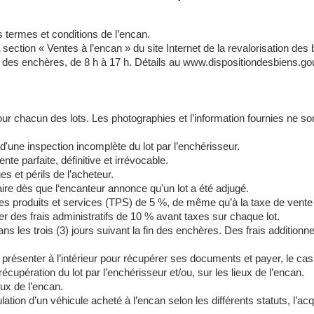
es termes et conditions de l’encan.
a section « Ventes à l’encan » du site Internet de la revalorisation de
a fin des enchères, de 8 h à 17 h. Détails au www.dispositiondesbiens
our chacun des lots. Les photographies et l’information fournies ne sont
'une inspection incomplète du lot par l’enchérisseur.
nte parfaite, définitive et irrévocable.
es et périls de l’acheteur.
aire dès que l‘encanteur annonce qu'un lot a été adjugé.
ur les produits et services (TPS) de 5 %, de même qu’à la taxe de ve
r des frais administratifs de 10 % avant taxes sur chaque lot.
s les trois (3) jours suivant la fin des enchères. Des frais additionne
 présenter à l’intérieur pour récupérer ses documents et payer, le ca
récupération du lot par l’enchérisseur et/ou, sur les lieux de l’encan.
ux de l’encan.
ation d’un véhicule acheté à l’encan selon les différents statuts, l’ac