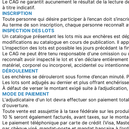
Le CAG ne garantit aucunement le résultat de la lecture d
à titre indicatif.
INSCRIPTION
Toute personne qui désire participer à l’encan doit s’inscr
Au terme de son inscription, chaque personne reconnaît av
INSPECTION DES LOTS
Un catalogue présentant les lots mis aux enchères est dé
modifications au catalogue en cours de publication. Il ap
L’inspection des lots est possible les jours précédant la 
Le CAG ne peut être tenu responsable d'une omission ou d
reconnaît avoir inspecté le lot et s'en déclare entièremen
matériel, corporel ou incorporel, accidentel ou intentionn
DÉROULEMENT
Les enchères se dérouleront sous forme d’encan minuté. Po
Les lots sont adjugés au dernier et plus offrant enchérisse
À défaut de verser le montant exigé suite à l’adjudication, 
MODE DE PAIEMENT
L'adjudicataire d'un lot devra effectuer son paiement total
d'ouverture.
Toute vente est assujettie à la taxe fédérale sur les prod
10 % seront également facturés, avant taxes, sur le montant
Le paiement téléphonique par carte de crédit (Visa, Maste
par chèque visé, mandat-poste et mandat bancaire à l’ord