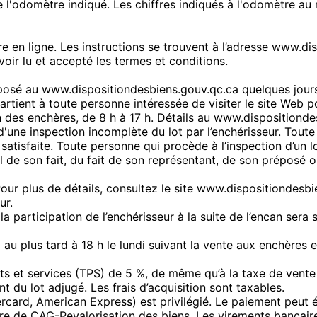
e l'odomètre indiqué. Les chiffres indiqués à l'odomètre a
ire en ligne. Les instructions se trouvent à l’adresse www.d
oir lu et accepté les termes et conditions.
posé au www.dispositiondesbiens.gouv.qc.ca quelques jours
partient à toute personne intéressée de visiter le site Web
fin des enchères, de 8 h à 17 h. Détails au www.dispositiond
'une inspection incomplète du lot par l’enchérisseur. Tout
t satisfaite. Toute personne qui procède à l’inspection d’un
el de son fait, du fait de son représentant, de son préposé
ur plus de détails, consultez le site www.dispositiondesbi
ur.
la participation de l’enchérisseur à la suite de l’encan sera
 au plus tard à 18 h le lundi suivant la vente aux enchères e
uits et services (TPS) de 5 %, de même qu’à la taxe de vent
 du lot adjugé. Les frais d’acquisition sont taxables.
rcard, American Express) est privilégié. Le paiement peut ég
re de CAG-Revalorisation des biens. Les virements bancair