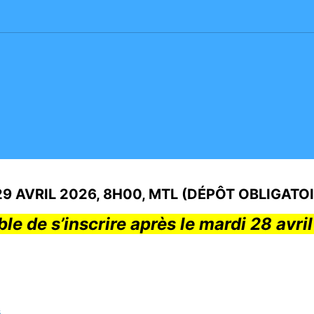
 AVRIL 2026, 8H00, MTL (DÉPÔT OBLIGATO
ble de s’inscrire après le mardi 28 avri
s