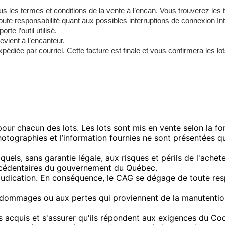
s les termes et conditions de la vente à l’encan. Vous trouverez les 
oute responsabilité quant aux possibles interruptions de connexion In
te l’outil utilisé.
revient à l’encanteur.
édiée par courriel. Cette facture est finale et vous confirmera les lo
our chacun des lots. Les lots sont mis en vente selon la for
hotographies et l’information fournies ne sont présentées qu'
quels, sans garantie légale, aux risques et périls de l'achet
excédentaires du gouvernement du Québec.
adjudication. En conséquence, le CAG se dégage de toute re
ommages ou aux pertes qui proviennent de la manutention o
 acquis et s'assurer qu'ils répondent aux exigences du Code