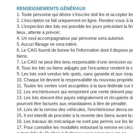
RENSEIGNEMENTS GÉNÉRAUX
1. Toute personne qui désire s’inscrire doit lire et accepter l
2. L’inscription se fait uniquement en ligne. Rendez-vous à l
3. L’inspection des lots est possible les jours précédant l
lieux, attente à prévoir;
4. Un seul accompagnateur par personne sera autorisé.
5. Aucun flânage ne sera toléré.
6. Le CAG fournit de bonne foi l’information dont il dispose p
biens.
7. Le CAG ne peut être tenu responsable d'une omission ou d
8. Tous les lots ou biens adjugés par l’encanteur rendent la ve
9. Les lots sont vendus tels quels, sans garantie et aux risqu
10. Chaque lot devient la responsabilité du nouveau propriét
11. Toutes les ventes sont assujetties à la taxe fédérale s
12. Les enchérisseurs qui remportent une vente doivent paye
13. Les lots doivent être payés intégralement et récupérés dan
pourront être facturés aux retardataires à titre de pénalité.
14. Lors de la remise des véhicules, l’enchérisseur devra se
15. Il est interdit de procéder à la revente des biens avant la 
16. Les travaux de mécanique ne sont pas permis sur les lie
17. Pour connaître les modalités entourant la remise en circul