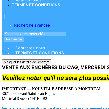
Contactez-nous
TERMES ET CONDITIONS
Recherche avancée
Rechercher
Contactez-nous
TERMES ET CONDITIONS
Masquer les détails de l’enchère
VENTE AUX ENCHÈRES DU CAG, MERCREDI 29
Veuillez noter qu’il ne sera plus possi
IMPORTANT — NOUVELLE ADRESSE À MONTRÉAL
3675, boulevard Saint-Jean-Baptiste
Montréal (Québec) H1B 4B2
Vente aux enchères du centre d’acquisitions gouvernementale